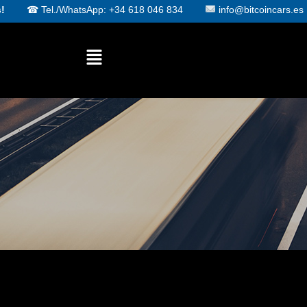
!
☎
Tel./WhatsApp: +34 618 046 834
info@bitcoincars.es