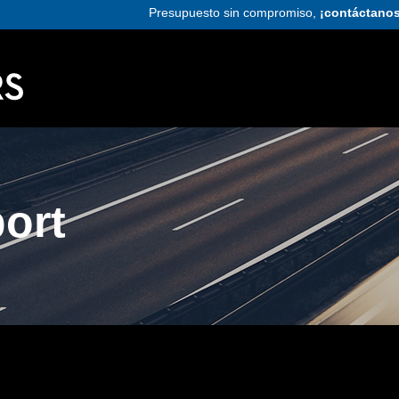
Presupuesto sin compromiso,
¡contáctanos
ort