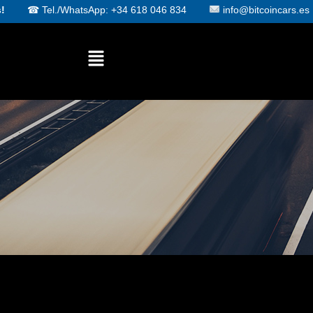
!
☎
Tel./WhatsApp: +34 618 046 834
info@bitcoincars.es