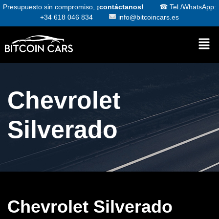
Presupuesto sin compromiso,
¡contáctanos!
☎
Tel./WhatsApp:
+34 618 046 834
info@bitcoincars.es
Chevrolet
Silverado
Chevrolet Silverado