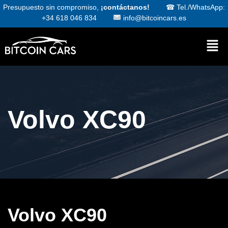
Presupuesto sin compromiso,
¡contáctanos!
☎
Tel./WhatsApp:
+34 618 046 834
info@bitcoincars.es
Volvo XC90
Volvo XC90