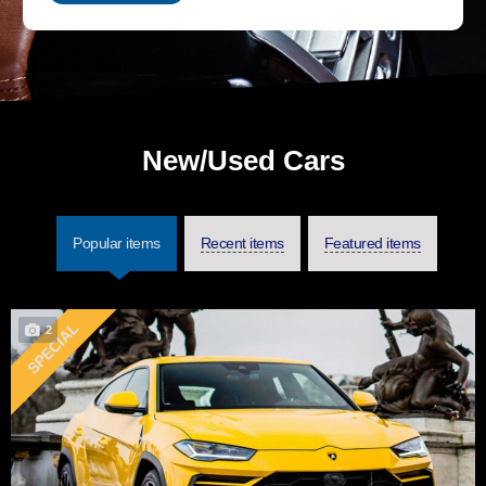
New/Used Cars
Popular items
Recent items
Featured items
SPECIAL
2