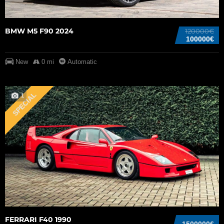
BMW M5 F90 2024
120000€
100000€
New
0 mi
Automatic
SPECIAL
1
FERRARI F40 1990
1500000€