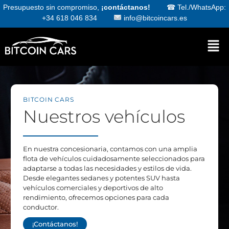
Presupuesto sin compromiso,
¡contáctanos!
☎
Tel./WhatsApp:
+34 618 046 834
info@bitcoincars.es
BITCOIN CARS
Nuestros vehículos
En nuestra concesionaria, contamos con una amplia
flota de vehículos cuidadosamente seleccionados para
adaptarse a todas las necesidades y estilos de vida.
Desde elegantes sedanes y potentes SUV hasta
vehículos comerciales y deportivos de alto
rendimiento, ofrecemos opciones para cada
conductor.
¡Contáctanos!